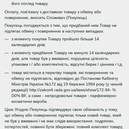
його погляд товару.
Оплату, пов'язану з доставкою товару з обміну або
поверненню, вносить Споживач (Покупець).
Покупець погоджується з тим, що придбаний ним Товар не
підлягає обміну і поверненню в наступних випадках:
з моменту покупки Товару пройшло більше 14
календарних днів;
з моменту придбання Товару не минуло 14 календарних
днів, але товар був у вживанні, порушена цілісність
упаковки і / або комплектність, відсутні бирки / цінника і т.д.
товар міститься в переліку товарів, які поверненню та
обміну не підлягають, відповідно до Постанови Кабінету
Міністрів України №172 від 19 березня 1994 року (у чинній
редакції) http://zakon4.rada.gov.ua/laws/show/172-94- %
D0% BF, а саме - непродовольчі товари - парфюмерно-
косметичні вироби.
Цією Угодою Покупець підтверджує свою обізнаність у тому,
що обміну або поверненню підлягає тільки новий товар, який
не був у вживанні і не має слідів використання: подряпин,
потертостей, повинні бути збережені: повний комплект товару,