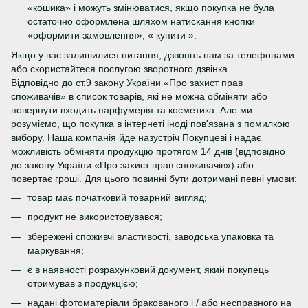
«кошика» і можуть змінюватися, якщо покупка не була
остаточно оформлена шляхом натискання кнопки
«оформити замовлення», « купити ».
Якщо у вас залишилися питання, дзвоніть нам за телефонами
або скористайтеся послугою зворотного дзвінка.
Відповідно до ст.9 закону України «Про захист прав
споживачів» в список товарів, які не можна обміняти або
повернути входить парфумерія та косметика. Але ми
розуміємо, що покупка в інтернеті іноді пов'язана з помилкою
вибору. Наша компанія йде назустріч Покупцеві і надає
можливість обміняти продукцію протягом 14 днів (відповідно
до закону України «Про захист прав споживачів») або
повертає гроші. Для цього повинні бути дотримані певні умови:
товар має початковий товарний вигляд;
продукт не використовувався;
збережені споживчі властивості, заводська упаковка та
маркування;
є в наявності розрахунковий документ, який покупець
отримував з продукцією;
надані фотоматеріали бракованого і / або несправного на