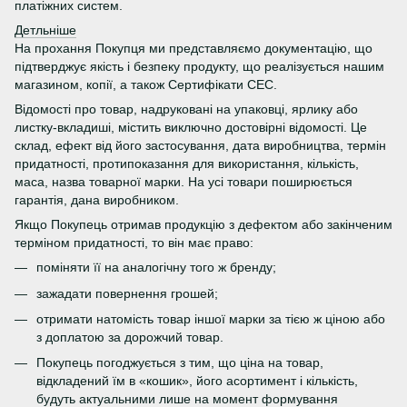
платіжних систем.
Детльніше
На прохання Покупця ми представляємо документацію, що
підтверджує якість і безпеку продукту, що реалізується нашим
магазином, копії, а також Сертифікати СЕС.
Відомості про товар, надруковані на упаковці, ярлику або
листку-вкладиші, містить виключно достовірні відомості. Це
склад, ефект від його застосування, дата виробництва, термін
придатності, протипоказання для використання, кількість,
маса, назва товарної марки. На усі товари поширюється
гарантія, дана виробником.
Якщо Покупець отримав продукцію з дефектом або закінченим
терміном придатності, то він має право:
поміняти її на аналогічну того ж бренду;
зажадати повернення грошей;
отримати натомість товар іншої марки за тією ж ціною або
з доплатою за дорожчий товар.
Покупець погоджується з тим, що ціна на товар,
відкладений їм в «кошик», його асортимент і кількість,
будуть актуальними лише на момент формування