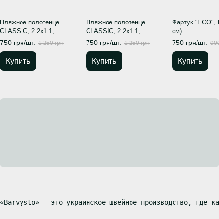
Пляжное полотенце
Пляжное полотенце
Фартук "ECO", 
CLASSIC, 2.2х1.1,
CLASSIC, 2.2х1.1,
см)
Гранатовый цветок
Терракотовое
750 грн/шт.
750 грн/шт.
750 грн/шт.
1 250 грн
1 250 грн
900
Купить
Купить
Купить
«Barvysto» – это украинское швейное производство, где ка