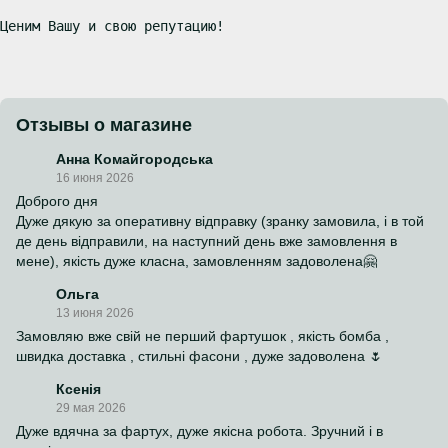
Ценим Вашу и свою репутацию!
Отзывы о магазине
Анна Комайгородська
16 июня 2026
Доброго дня
Дуже дякую за оперативну відправку (зранку замовила, і в той
де день відправили, на наступний день вже замовлення в
мене), якість дуже класна, замовленням задоволена🤗
Oльга
13 июня 2026
Замовляю вже свій не перший фартушок , якість бомба ,
швидка доставка , стильні фасони , дуже задоволена 🌷
Ксенія
29 мая 2026
Дуже вдячна за фартух, дуже якісна робота. Зручний і в