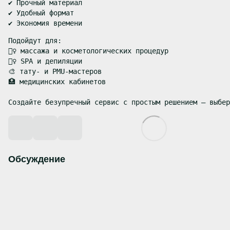
✔️ Прочный материал

✔️ Удобный формат

Подойдут для:

💆‍♀️ массажа и косметологических процедур

🧖‍♀️ SPA и депиляции

🎨 тату- и PMU-мастеров

🏥 медицинских кабинетов

Создайте безупречный сервис с простым решением – выбер
Обсуждение