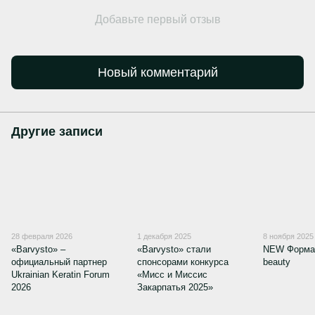
Добавьте первый отзыв
Новый комментарий
Другие записи
28 февраля 2026
1 декабря 2025
8 ноября 2025
«Barvysto» –
«Barvysto» стали
NEW Форма
официальный партнер
спонсорами конкурса
beauty
Ukrainian Keratin Forum
«Мисс и Миссис
2026
Закарпатья 2025»