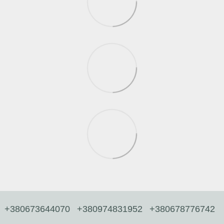
+380673644070
+380974831952
+380678776742