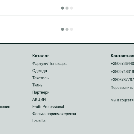
Каталог
Контактна
Фартуки/Пеньюары
+380673644
Одежда
+380974831
Текстиль
+380678776
Ткань
Перезвонить
Партнери
АКЦИИ
Мы в соцсетя
шение
Frutti Professional
Фольга парикмахерская
Lovellie