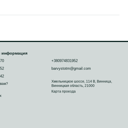
я информация
070
+380974831952
952
barvystotm@gmail.com
742
Хмельницкое шоссе, 114 В, Винница,
 вам?
Винницкая область, 21000
Карта проезда
х