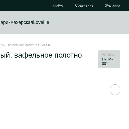
Сравнение
Укр
Рус
Желания
парикмахерская
Lovellie
елый, вафельное полотно CLASSIC
лый, вафельное полотно
Артикул
H-HM-
001