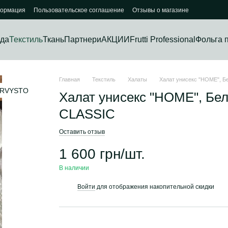
формация
Пользовательское соглашение
Отзывы о магазине
да
Текстиль
Ткань
Партнери
АКЦИИ
Frutti Professional
Фольга 
Главная
Текстиль
Халаты
Халат унисекс "HOME", Б
Халат унисекс "HOME", Бе
CLASSIC
Оставить отзыв
1 600 грн/шт.
В наличии
Войти
для отображения накопительной скидки
%