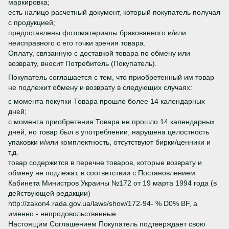
маркировка;
есть налицо расчетный документ, который покупатель получал
с продукцией;
предоставлены фотоматериалы бракованного и/или
неисправного с его точки зрения товара.
Оплату, связанную с доставкой товара по обмену или
возврату, вносит Потребитель (Покупатель).
Покупатель соглашается с тем, что приобретенный им товар
не подлежит обмену и возврату в следующих случаях:
с момента покупки Товара прошло более 14 календарных
дней;
с момента приобретения Товара не прошло 14 календарных
дней, но товар был в употреблении, нарушена целостность
упаковки и/или комплектность, отсутствуют бирки/ценники и
т.д.
товар содержится в перечне товаров, которые возврату и
обмену не подлежат, в соответствии с Постановлением
Кабинета Министров Украины №172 от 19 марта 1994 года (в
действующей редакции)
http://zakon4.rada.gov.ua/laws/show/172-94- % D0% BF, а
именно - непродовольственные.
Настоящим Соглашением Покупатель подтверждает свою