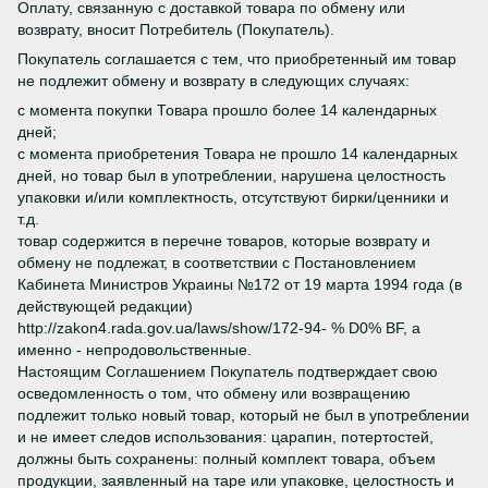
Оплату, связанную с доставкой товара по обмену или
возврату, вносит Потребитель (Покупатель).
Покупатель соглашается с тем, что приобретенный им товар
не подлежит обмену и возврату в следующих случаях:
с момента покупки Товара прошло более 14 календарных
дней;
с момента приобретения Товара не прошло 14 календарных
дней, но товар был в употреблении, нарушена целостность
упаковки и/или комплектность, отсутствуют бирки/ценники и
т.д.
товар содержится в перечне товаров, которые возврату и
обмену не подлежат, в соответствии с Постановлением
Кабинета Министров Украины №172 от 19 марта 1994 года (в
действующей редакции)
http://zakon4.rada.gov.ua/laws/show/172-94- % D0% BF, а
именно - непродовольственные.
Настоящим Соглашением Покупатель подтверждает свою
осведомленность о том, что обмену или возвращению
подлежит только новый товар, который не был в употреблении
и не имеет следов использования: царапин, потертостей,
должны быть сохранены: полный комплект товара, объем
продукции, заявленный на таре или упаковке, целостность и