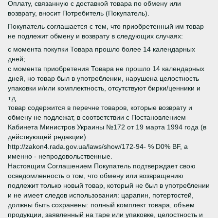
Оплату, связанную с доставкой товара по обмену или
возврату, вносит Потребитель (Покупатель).
Покупатель соглашается с тем, что приобретенный им товар
не подлежит обмену и возврату в следующих случаях:
с момента покупки Товара прошло более 14 календарных
дней;
с момента приобретения Товара не прошло 14 календарных
дней, но товар был в употреблении, нарушена целостность
упаковки и/или комплектность, отсутствуют бирки/ценники и
т.д.
товар содержится в перечне товаров, которые возврату и
обмену не подлежат, в соответствии с Постановлением
Кабинета Министров Украины №172 от 19 марта 1994 года (в
действующей редакции)
http://zakon4.rada.gov.ua/laws/show/172-94- % D0% BF, а
именно - непродовольственные.
Настоящим Соглашением Покупатель подтверждает свою
осведомленность о том, что обмену или возвращению
подлежит только новый товар, который не был в употреблении
и не имеет следов использования: царапин, потертостей,
должны быть сохранены: полный комплект товара, объем
продукции, заявленный на таре или упаковке, целостность и