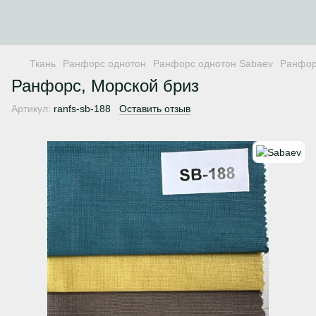
Ткань
Ранфорс однотон
Ранфорс однотон Sabaev
Ранфор
Ранфорс, Морской бриз
Артикул:
ranfs-sb-188
Оставить отзыв