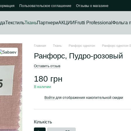
формация
Пользовательское соглашение
Отзывы о магазине
да
Текстиль
Ткань
Партнери
АКЦИИ
Frutti Professional
Фольга 
Главная
Ткань
Ранфорс однотон
Ранфорс однотон 
Ранфорс, Пудро-розовый
Оставить отзыв
180 грн
В наличии
Войти
для отображения накопительной скидки
%
Кількість