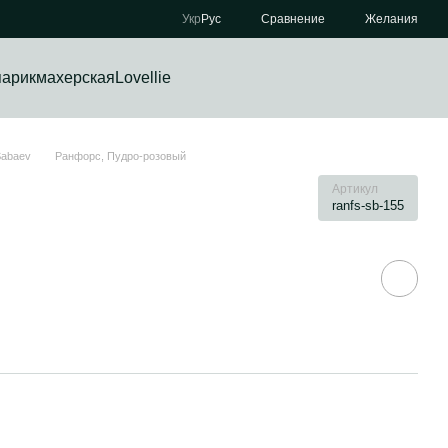
Сравнение
Укр
Рус
Желания
парикмахерская
Lovellie
Sabaev
Ранфорс, Пудро-розовый
Артикул
ranfs-sb-155