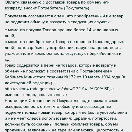
Оплату, связанную с доставкой товара по обмену или
возврату, вносит Потребитель (Покупатель).
Покупатель соглашается с тем, что приобретенный им товар
не подлежит обмену и возврату в следующих случаях:
с момента покупки Товара прошло более 14 календарных
дней;
с момента приобретения Товара не прошло 14 календарных
дней, но товар был в употреблении, нарушена целостность
упаковки и/или комплектность, отсутствуют бирки/ценники и
т.д.
товар содержится в перечне товаров, которые возврату и
обмену не подлежат, в соответствии с Постановлением
Кабинета Министров Украины №172 от 19 марта 1994 года (в
действующей редакции)
http://zakon4.rada.gov.ua/laws/show/172-94- % D0% BF, а
именно - непродовольственные.
Настоящим Соглашением Покупатель подтверждает свою
осведомленность о том, что обмену или возвращению
подлежит только новый товар, который не был в употреблении
и не имеет следов использования: царапин, потертостей,
должны быть сохранены: полный комплект товара, объем
продукции, заявленный на таре или упаковке, целостность и