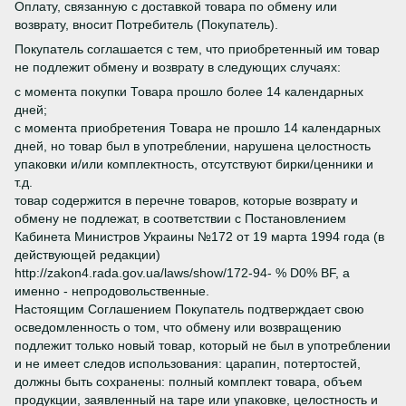
Оплату, связанную с доставкой товара по обмену или
возврату, вносит Потребитель (Покупатель).
Покупатель соглашается с тем, что приобретенный им товар
не подлежит обмену и возврату в следующих случаях:
с момента покупки Товара прошло более 14 календарных
дней;
с момента приобретения Товара не прошло 14 календарных
дней, но товар был в употреблении, нарушена целостность
упаковки и/или комплектность, отсутствуют бирки/ценники и
т.д.
товар содержится в перечне товаров, которые возврату и
обмену не подлежат, в соответствии с Постановлением
Кабинета Министров Украины №172 от 19 марта 1994 года (в
действующей редакции)
http://zakon4.rada.gov.ua/laws/show/172-94- % D0% BF, а
именно - непродовольственные.
Настоящим Соглашением Покупатель подтверждает свою
осведомленность о том, что обмену или возвращению
подлежит только новый товар, который не был в употреблении
и не имеет следов использования: царапин, потертостей,
должны быть сохранены: полный комплект товара, объем
продукции, заявленный на таре или упаковке, целостность и