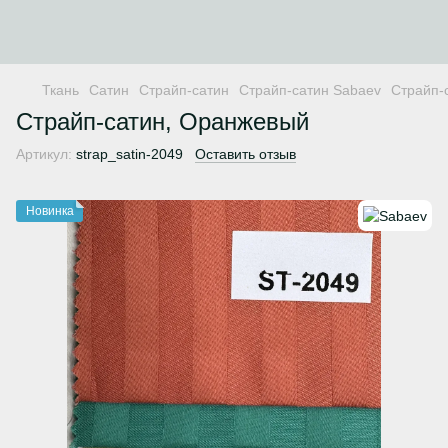
Ткань
Сатин
Страйп-сатин
Страйп-сатин Sabaev
Страйп-
Страйп-сатин, Оранжевый
Артикул:
strap_satin-2049
Оставить отзыв
Новинка