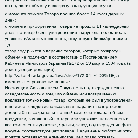
не подлежит обмену и возврату в следующих случаях:
с момента покупки Товара прошло более 14 календарных
дней;
с момента приобретения Товара не прошло 14 календарных
дней, но товар был в употреблении, нарушена целостность
упаковки и/или комплектность, отсутствуют бирки/ценники и
т.д.
товар содержится в перечне товаров, которые возврату и
обмену не подлежат, в соответствии с Постановлением
Кабинета Министров Украины №172 от 19 марта 1994 года (в
действующей редакции)
http://zakon4.rada.gov.ua/laws/show/172-94- % D0% BF, а
именно - непродовольственные.
Настоящим Соглашением Покупатель подтверждает свою
осведомленность о том, что обмену или возвращению
подлежит только новый товар, который не был в употреблении
и не имеет следов использования: царапин, потертостей,
должны быть сохранены: полный комплект товара, объем
продукции, заявленный на таре или упаковке, целостность и
все компоненты упаковки, ярлыки, завод подтверждение факт
покупки соответствующего товара. Нарушение любого из этих
пунктов оставляет за Администрацией право отказать