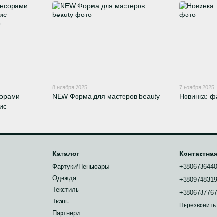
8 ноября 2025
7 ноября 2025
сорами
NEW Форма для мастеров beauty
Новинка: 
ис
Каталог
Контактна
Фартуки/Пеньюары
+380673644
Одежда
+380974831
Текстиль
+380678776
Ткань
Перезвонить
Партнери