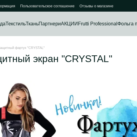
формация
Пользовательское соглашение
Отзывы о магазине
да
Текстиль
Ткань
Партнери
АКЦИИ
Frutti Professional
Фольга 
ащитный фартук "CRYSTAL"
щитный экран "CRYSTAL"