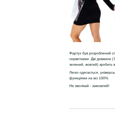
Фартух був розроблений сп
серветками. Дві довжини (
зелений, жовтий) зробить 
Легко одягається, універса
функціями на всі 100%.
Не зволікай - замовляй!