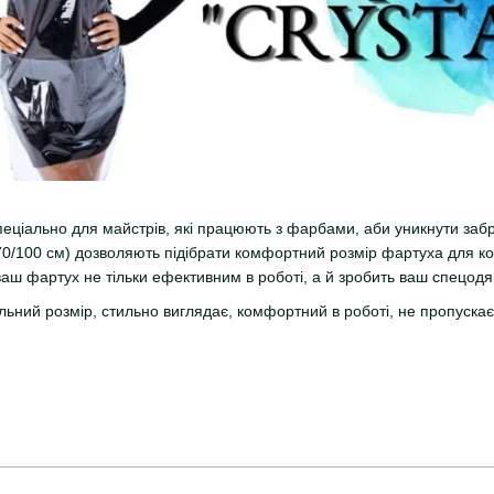
еціально для майстрів, які працюють з фарбами, аби уникнути забр
70/100 см) дозволяють підібрати комфортний розмір фартуха для кож
ваш фартух не тільки ефективним в роботі, а й зробить ваш спецодя
льний розмір, стильно виглядає, комфортний в роботі, не пропускає