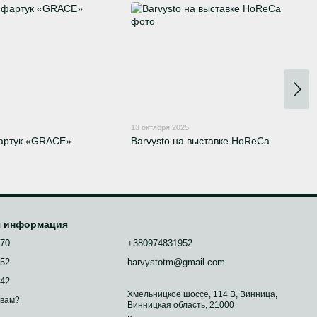
13 октября 2025
фартук «GRACE»
Barvysto на выставке HoReCa
я информация
070
+380974831952
952
barvystotm@gmail.com
742
Хмельницкое шоссе, 114 В, Винница,
 вам?
Винницкая область, 21000