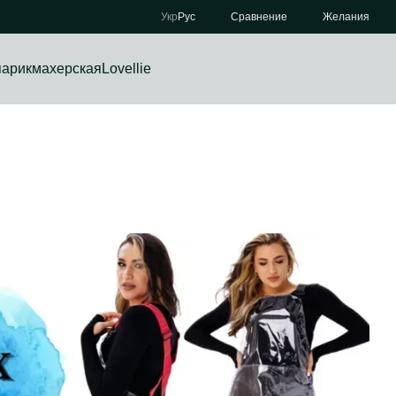
Сравнение
Укр
Рус
Желания
парикмахерская
Lovellie