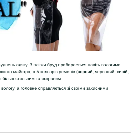
уднень одягу. З плівки бруд прибирається навіть вологими
ного майстра, а 5 кольорів ременів (чорний, червоний, синій,
г більш стильним та яскравим.
 вологу, а головне справляється зі своїми захисними