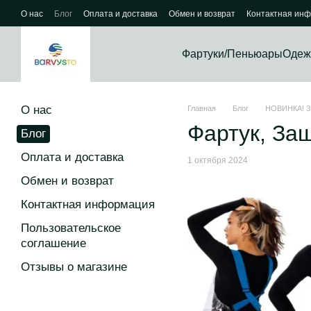
Перейти к основному контенту
О нас
Блог
Оплата и доставка
Обмен и возврат
Контактная ин
Фартуки/Пеньюары
Одеж
О нас
Главная
Блог
НОВИНКА! З
Фартук, За
Блог
Оплата и доставка
1 октября 2024
Обмен и возврат
Контактная информация
Пользовательское
соглашение
Отзывы о магазине