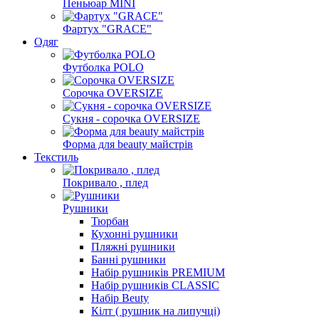
Пеньюар MINI
Фартух "GRACE"
Одяг
Футболка POLO
Сорочка OVERSIZE
Сукня - сорочка OVERSIZE
Форма для beauty майстрів
Текстиль
Покривало , плед
Рушники
Тюрбан
Кухонні рушники
Пляжні рушники
Банні рушники
Набір рушників PREMIUM
Набір рушників CLASSIC
Набір Beuty
Кілт ( рушник на липучці)