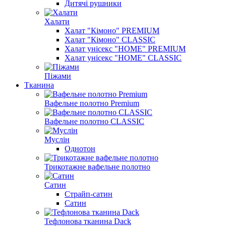
Дитячі рушники
Халати
Халат "Кімоно" PREMIUM
Халат "Кімоно" CLASSIC
Халат унісекс "HOME" PREMIUM
Халат унісекс "HOME" CLASSIC
Піжами
Тканина
Вафельне полотно Premium
Вафельне полотно CLASSIC
Муслін
Однотон
Трикотажне вафельне полотно
Сатин
Страйп-сатин
Сатин
Тефлонова тканина Dack