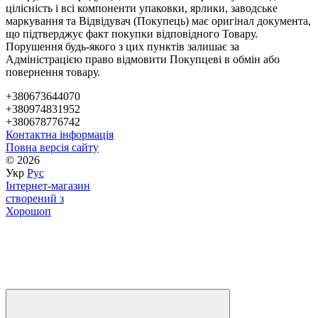
цілісність і всі компоненти упаковки, ярлики, заводське
маркування та Відвідувач (Покупець) має оригінал документа,
що підтверджує факт покупки відповідного Товару.
Порушення будь-якого з цих пунктів залишає за
Адміністрацією право відмовити Покупцеві в обмін або
повернення товару.
+380673644070
+380974831952
+380678776742
Контактна інформація
Повна версія сайту
© 2026
Укр
Рус
Інтернет-магазин
створений з
Хорошоп