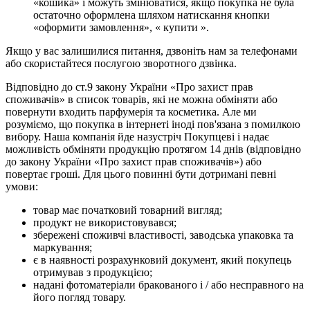
«кошика» і можуть змінюватися, якщо покупка не була
остаточно оформлена шляхом натискання кнопки
«оформити замовлення», « купити ».
Якщо у вас залишилися питання, дзвоніть нам за телефонами
або скористайтеся послугою зворотного дзвінка.
Відповідно до ст.9 закону України «Про захист прав
споживачів» в список товарів, які не можна обміняти або
повернути входить парфумерія та косметика. Але ми
розуміємо, що покупка в інтернеті іноді пов'язана з помилкою
вибору. Наша компанія йде назустріч Покупцеві і надає
можливість обміняти продукцію протягом 14 днів (відповідно
до закону України «Про захист прав споживачів») або
повертає гроші. Для цього повинні бути дотримані певні
умови:
товар має початковий товарний вигляд;
продукт не використовувався;
збережені споживчі властивості, заводська упаковка та
маркування;
є в наявності розрахунковий документ, який покупець
отримував з продукцією;
надані фотоматеріали бракованого і / або несправного на
його погляд товару.