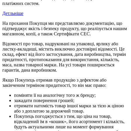
платіжних систем.
Детльніше
На прохання Покупця ми представляємо документацію, що
підтверджує якість і безпеку продукту, що реалізується нашим
магазином, копії, а також Сертифікати СЕС.
Відомості про товар, надруковані на упаковці, ярлику або
листку-вкладиші, містить виключно достовірні відомості. Це
склад, ефект від його застосування, дата виробництва, термін
придатності, протипоказання для використання, кількість,
маса, назва товарної марки. На усі товари поширюється
гарантія, дана виробником.
Якщо Покупець отримав продукцію з дефектом або
закінченим терміном придатності, то він має право:
поміняти її на аналогічну того ж бренду;
зажадати повернення грошей;
отримати натомість товар іншої марки за тією ж ціною
або з доплатою за дорожчий товар.
Покупець погоджується з тим, що ціна на товар,
відкладений їм в «кошик», його асортимент і кількість,
будуть актуальними лише на момент формування