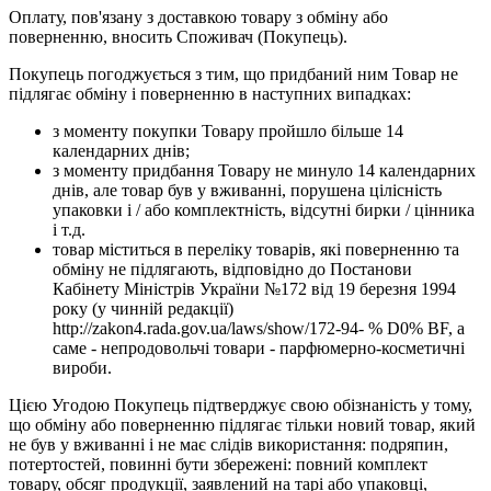
Оплату, пов'язану з доставкою товару з обміну або
поверненню, вносить Споживач (Покупець).
Покупець погоджується з тим, що придбаний ним Товар не
підлягає обміну і поверненню в наступних випадках:
з моменту покупки Товару пройшло більше 14
календарних днів;
з моменту придбання Товару не минуло 14 календарних
днів, але товар був у вживанні, порушена цілісність
упаковки і / або комплектність, відсутні бирки / цінника
і т.д.
товар міститься в переліку товарів, які поверненню та
обміну не підлягають, відповідно до Постанови
Кабінету Міністрів України №172 від 19 березня 1994
року (у чинній редакції)
http://zakon4.rada.gov.ua/laws/show/172-94- % D0% BF, а
саме - непродовольчі товари - парфюмерно-косметичні
вироби.
Цією Угодою Покупець підтверджує свою обізнаність у тому,
що обміну або поверненню підлягає тільки новий товар, який
не був у вживанні і не має слідів використання: подряпин,
потертостей, повинні бути збережені: повний комплект
товару, обсяг продукції, заявлений на тарі або упаковці,