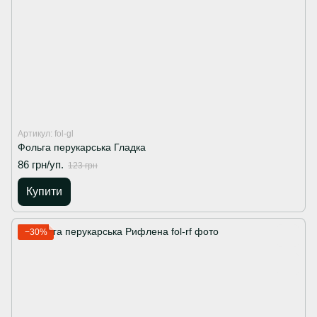
Артикул: fol-gl
Фольга перукарська Гладка
86 грн/уп.
123 грн
Купити
−30%