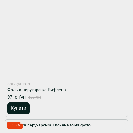
Артикул: fol-rf
Фольга перукарська Рифлена
97 грн/уп.
139 грн
Купити
−30%