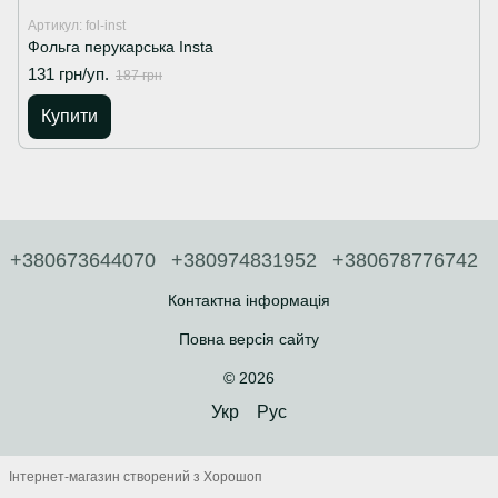
Артикул: fol-inst
Фольга перукарська Insta
131 грн/уп.
187 грн
Купити
+380673644070
+380974831952
+380678776742
Контактна інформація
Повна версія сайту
© 2026
Укр
Рус
Інтернет-магазин створений з Хорошоп