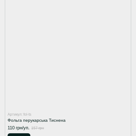
Артикул: fol-ts
Фольга перукарська Тиснена
110 грн/уп.
157 грн