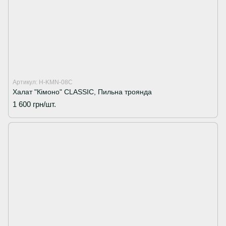
Артикул: H-KMN-08C
Халат "Кімоно" CLASSIC, Пильна троянда
1 600 грн/шт.