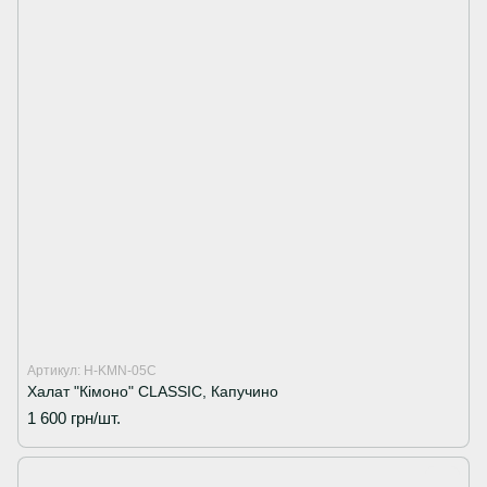
Артикул: H-KMN-05C
Халат "Кімоно" CLASSIC, Капучино
1 600 грн/шт.