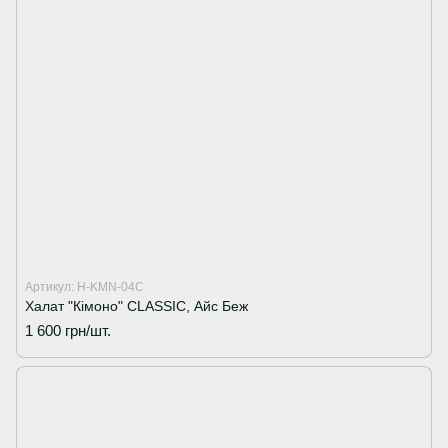
Артикул: H-KMN-04C
Халат "Кімоно" CLASSIC, Айс Беж
1 600 грн/шт.