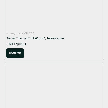
Артикул: H-KMN-32C
Халат "Кімоно" CLASSIC, Аквамарин
1 600 грн/шт.
Купити