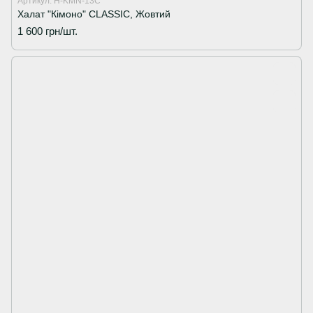
Артикул: H-KMN-13C
Халат "Кімоно" CLASSIC, Жовтий
1 600 грн/шт.