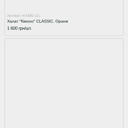
Артикул: H-KMN-11C
Халат "Кімоно" CLASSIC, Оранж
1 600 грн/шт.