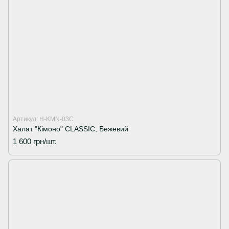
Артикул: H-KMN-03C
Халат "Кімоно" CLASSIC, Бежевий
1 600 грн/шт.