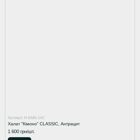
Артикул: H-KMN-14C
Халат "Кімоно" CLASSIC, Антрацит
1 600 грн/шт.