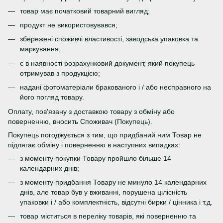
товар має початковий товарний вигляд;
продукт не використовувався;
збережені споживчі властивості, заводська упаковка та
маркування;
є в наявності розрахунковий документ, який покупець
отримував з продукцією;
надані фотоматеріали бракованого і / або несправного на
його погляд товару.
Оплату, пов'язану з доставкою товару з обміну або
поверненню, вносить Споживач (Покупець).
Покупець погоджується з тим, що придбаний ним Товар не
підлягає обміну і поверненню в наступних випадках:
з моменту покупки Товару пройшло більше 14
календарних днів;
з моменту придбання Товару не минуло 14 календарних
днів, але товар був у вживанні, порушена цілісність
упаковки і / або комплектність, відсутні бирки / цінника і т.д.
товар міститься в переліку товарів, які поверненню та