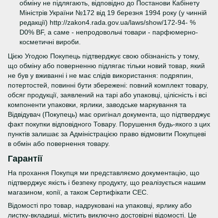
обміну не підлягають, відповідно до Постанови Кабінету
Міністрів України №172 від 19 березня 1994 року (у чинній
редакції) http://zakon4.rada.gov.ua/laws/show/172-94- %
D0% BF, а саме - непродовольчі товари - парфюмерно-
косметичні вироби.
Цією Угодою Покупець підтверджує свою обізнаність у тому,
що обміну або поверненню підлягає тільки новий товар, який
не був у вживанні і не має слідів використання: подряпин,
потертостей, повинні бути збережені: повний комплект товару,
обсяг продукції, заявлений на тарі або упаковці, цілісність і всі
компоненти упаковки, ярлики, заводське маркування та
Відвідувач (Покупець) має оригінал документа, що підтверджує
факт покупки відповідного Товару. Порушення будь-якого з цих
пунктів залишає за Адміністрацією право відмовити Покупцеві
в обмін або повернення товару.
Гарантії
На прохання Покупця ми представляємо документацію, що
підтверджує якість і безпеку продукту, що реалізується нашим
магазином, копії, а також Сертифікати СЕС.
Відомості про товар, надруковані на упаковці, ярлику або
листку-вкладиші, містить виключно достовірні відомості. Це