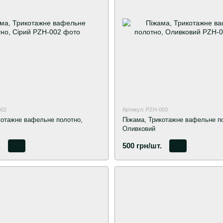
002
Артикул: PZH-003
котажне вафельне полотно,
Піжама, Трикотажне вафельне п
Оливковий
.
500 грн/шт.