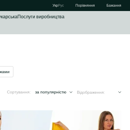
Порівняння
Укр
Рус
Бажання
укарська
Послуги виробництва
іжами
Сортування:
за популярністю
Відображення: