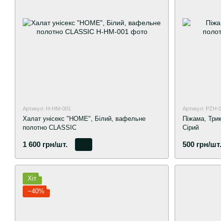
Артикул: H-HM-001
Артикул: PZH-
Халат унісекс "HOME", Білий, вафельне
Піжама, Три
полотно CLASSIC
Сірий
1 600 грн/шт.
500 грн/шт
Хіт
−40%