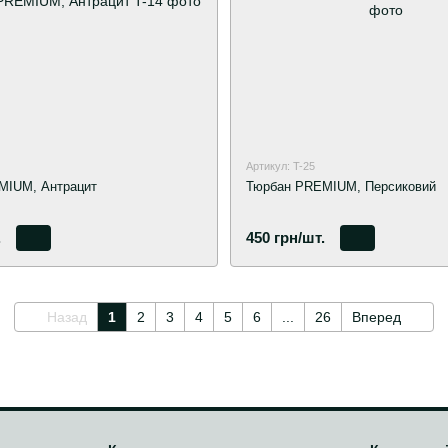
Артикул: T-25
MIUM, Антрацит
Тюрбан PREMIUM, Персиковий
.
450 грн/шт.
Назад
1
2
3
4
5
6
...
26
Вперед