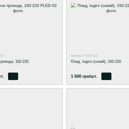
-02
Артикул: PLED-18
троянда, 150:220
Плед, Індіго (сизий), 150:220
т.
1 500 грн/шт.