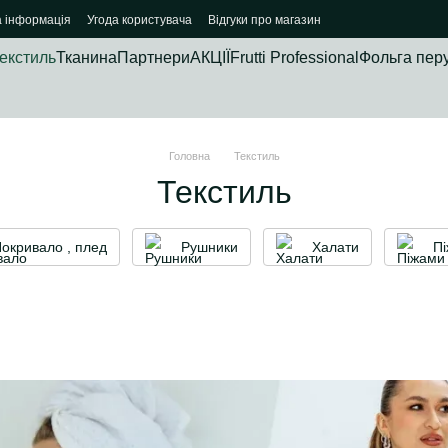
а інформація
Угода користувача
Відгуки про магазин
екстиль
Тканина
Партнери
АКЦІЇ
Frutti Professional
Фольга пер
Головна
Текстиль
Текстиль
окривало , плед
Рушники
Халати
П