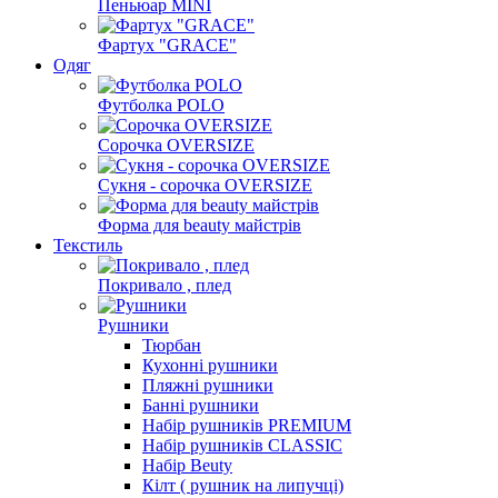
Пеньюар MINI
Фартух "GRACE"
Одяг
Футболка POLO
Сорочка OVERSIZE
Сукня - сорочка OVERSIZE
Форма для beauty майстрів
Текстиль
Покривало , плед
Рушники
Тюрбан
Кухонні рушники
Пляжні рушники
Банні рушники
Набір рушників PREMIUM
Набір рушників CLASSIC
Набір Beuty
Кілт ( рушник на липучці)