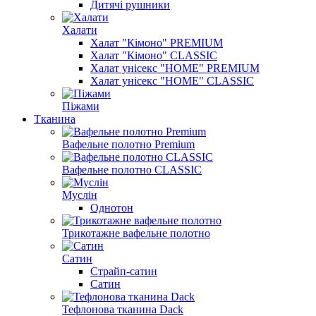
Дитячі рушники
Халати
Халат "Кімоно" PREMIUM
Халат "Кімоно" CLASSIC
Халат унісекс "HOME" PREMIUM
Халат унісекс "HOME" CLASSIC
Піжами
Тканина
Вафельне полотно Premium
Вафельне полотно CLASSIC
Муслін
Однотон
Трикотажне вафельне полотно
Сатин
Страйп-сатин
Сатин
Тефлонова тканина Dack