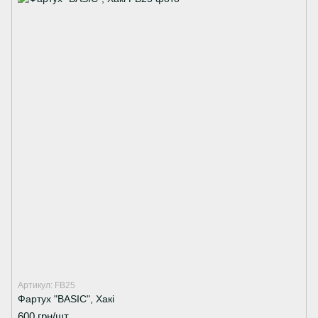
Артикул: FB25
Фартух "BASIC", Хакі
600 грн/шт.