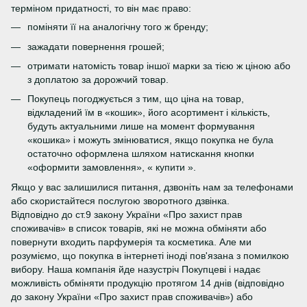
терміном придатності, то він має право:
поміняти її на аналогічну того ж бренду;
зажадати повернення грошей;
отримати натомість товар іншої марки за тією ж ціною або
з доплатою за дорожчий товар.
Покупець погоджується з тим, що ціна на товар,
відкладений їм в «кошик», його асортимент і кількість,
будуть актуальними лише на момент формування
«кошика» і можуть змінюватися, якщо покупка не була
остаточно оформлена шляхом натискання кнопки
«оформити замовлення», « купити ».
Якщо у вас залишилися питання, дзвоніть нам за телефонами
або скористайтеся послугою зворотного дзвінка.
Відповідно до ст.9 закону України «Про захист прав
споживачів» в список товарів, які не можна обміняти або
повернути входить парфумерія та косметика. Але ми
розуміємо, що покупка в інтернеті іноді пов'язана з помилкою
вибору. Наша компанія йде назустріч Покупцеві і надає
можливість обміняти продукцію протягом 14 днів (відповідно
до закону України «Про захист прав споживачів») або