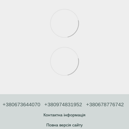
+380673644070
+380974831952
+380678776742
Контактна інформація
Повна версія сайту