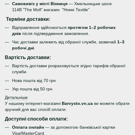
Самовивіз у місті Вінниця
— Хмельницьке шосе
114В "The Moll" магазин "Номе Теxtile"
Терміни доставки:
Відправлення здійснюється
протягом 1–2 робочих
днів
після підтвердження замовлення.
Час доставки залежить від обраної служби, зазвичай
1–3
робочі дні
.
Вартість доставки:
Вартість доставки розраховується згідно тарифів обраної
служби.
Нова пошта від 70 грн
Укр пошта від 50 грн
Детальніше
У нашому інтернет-магазині
Barvysto.vn.ua
ви можете обрати
зручний для вас спосіб оплати:
Доступні способи оплати:
Оплата онлайн
— за допомогою банківської картки
Visa/MasterCard.