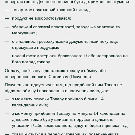
повертає гроші. Для цього повинні бути дотримані певні умови:
товар має початковий товарний вигляд;
продукт не використовувався;
збережені споживчі властивості, заводська упаковка та
маркування;
є в наявності розрахунковий документ, який покупець
отримував з продукцією;
надані фотоматеріали бракованого і / або несправного на
його погляд товару.
Оплату, пов'язану з доставкою товару з обміну або
поверненню, вносить Споживач (Покупець).
Покупець погоджується з тим, що придбаний ним Товар не
підлягає обміну і поверненню в наступних випадках:
з моменту покупки Товару пройшло більше 14
календарних днів;
з моменту придбання Товару не минуло 14 календарних
днів, але товар був у вживанні, порушена цілісність
упаковки і / або комплектність, відсутні бирки / цінника і т.д.
товар міститься в переліку товарів, які поверненню та