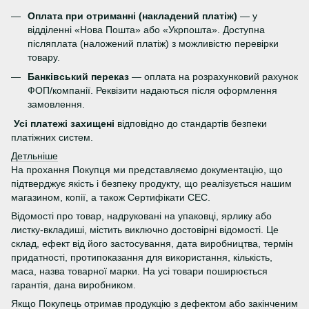
Оплата при отриманні (накладений платіж)
— у
відділенні «Нова Пошта» або «Укрпошта». Доступна
післяплата (наложений платіж) з можливістю перевірки
товару.
Банківський переказ
— оплата на розрахунковий рахунок
ФОП/компанії. Реквізити надаються після оформлення
замовлення.
Усі платежі захищені
відповідно до стандартів безпеки
платіжних систем.
Детльніше
На прохання Покупця ми представляємо документацію, що
підтверджує якість і безпеку продукту, що реалізується нашим
магазином, копії, а також Сертифікати СЕС.
Відомості про товар, надруковані на упаковці, ярлику або
листку-вкладиші, містить виключно достовірні відомості. Це
склад, ефект від його застосування, дата виробництва, термін
придатності, протипоказання для використання, кількість,
маса, назва товарної марки. На усі товари поширюється
гарантія, дана виробником.
Якщо Покупець отримав продукцію з дефектом або закінченим