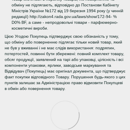
обміну не підлягають, відповідно до Постанови Кабінету
Міністрів України №172 від 19 березня 1994 року (у чинній
редакції) http://zakon4.rada.gov.ua/laws/show/172-94- %
D0% BF, а саме - непродовольчі товари - парфюмерно-
косметичні вироби.
Цією Угодою Покупець підтверджує свою обізнаність у тому,
що обміну або поверненню підлягає тільки новий товар, який
не був у вживанні і не має слідів використання: подряпин,
потертостей, повинні бути збережені: повний комплект товару,
обсяг продукції, заявлений на тарі або упаковці, цілісність і всі
компоненти упаковки, ярлики, заводське маркування та
Відвідувач (Покупець) має оригінал документа, що підтверджує
факт покупки відповідного Товару. Порушення будь-якого з цих
пунктів залишає за Адміністрацією право відмовити Покупцеві
в обмін або повернення товару.