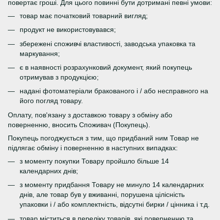
повертає гроші. Для цього повинні бути дотримані певні умови:
товар має початковий товарний вигляд;
продукт не використовувався;
збережені споживчі властивості, заводська упаковка та
маркування;
є в наявності розрахунковий документ, який покупець
отримував з продукцією;
надані фотоматеріали бракованого і / або несправного на
його погляд товару.
Оплату, пов'язану з доставкою товару з обміну або
поверненню, вносить Споживач (Покупець).
Покупець погоджується з тим, що придбаний ним Товар не
підлягає обміну і поверненню в наступних випадках:
з моменту покупки Товару пройшло більше 14
календарних днів;
з моменту придбання Товару не минуло 14 календарних
днів, але товар був у вживанні, порушена цілісність
упаковки і / або комплектність, відсутні бирки / цінника і т.д.
товар міститься в переліку товарів, які поверненню та