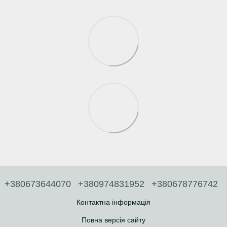
+380673644070
+380974831952
+380678776742
Контактна інформація
Повна версія сайту