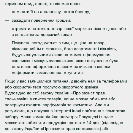
терміном придатності, то він має право:
поміняти її на аналогічну того ж бренду;
зажадати повернення грошей;
отримати натомість товар іншої марки за тією ж ціною або
з доплатою за дорожчий товар.
Покупець погоджується з тим, що ціна на товар,
відкладений їм в «кошик», його асортимент і кількість,
будуть актуальними лише на момент формування
«кошика» і можуть змінюватися, якщо покупка не була
остаточно оформлена шляхом натискання кнопки
«оформити замовлення», « купити ».
Якщо у вас залишилися питання, дзвоніть нам за телефонами
або скористайтеся послугою зворотного дзвінка.
Відповідно до ст.9 закону України «Про захист прав
споживачів» в список товарів, які не можна обміняти або
повернути входить парфумерія та косметика. Але ми
розуміємо, що покупка в інтернеті іноді пов'язана з помилкою
вибору. Наша компанія йде назустріч Покупцеві і надає
можливість обміняти продукцію протягом 14 днів (відповідно
до закону України «Про захист прав споживачів») або