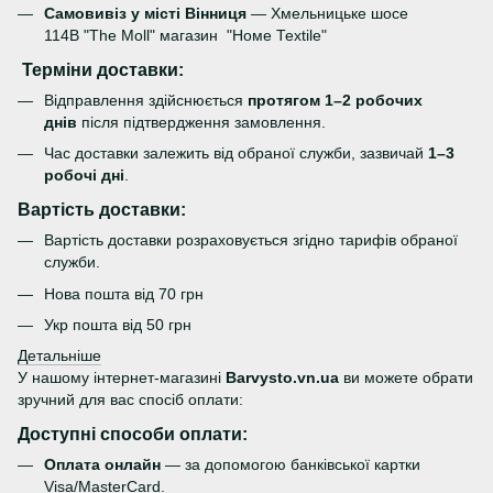
Самовивіз у місті Вінниця
— Хмельницьке шосе
114В "The Moll" магазин "Номе Теxtile"
Терміни доставки:
Відправлення здійснюється
протягом 1–2 робочих
днів
після підтвердження замовлення.
Час доставки залежить від обраної служби, зазвичай
1–3
робочі дні
.
Вартість доставки:
Вартість доставки розраховується згідно тарифів обраної
служби.
Нова пошта від 70 грн
Укр пошта від 50 грн
Детальніше
У нашому інтернет-магазині
Barvysto.vn.ua
ви можете обрати
зручний для вас спосіб оплати:
Доступні способи оплати:
Оплата онлайн
— за допомогою банківської картки
Visa/MasterCard.