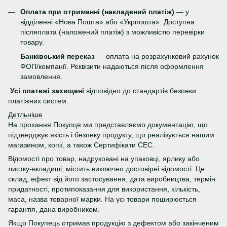
Оплата при отриманні (накладений платіж)
— у
відділенні «Нова Пошта» або «Укрпошта». Доступна
післяплата (наложений платіж) з можливістю перевірки
товару.
Банківський переказ
— оплата на розрахунковий рахунок
ФОП/компанії. Реквізити надаються після оформлення
замовлення.
Усі платежі захищені
відповідно до стандартів безпеки
платіжних систем.
Детльніше
На прохання Покупця ми представляємо документацію, що
підтверджує якість і безпеку продукту, що реалізується нашим
магазином, копії, а також Сертифікати СЕС.
Відомості про товар, надруковані на упаковці, ярлику або
листку-вкладиші, містить виключно достовірні відомості. Це
склад, ефект від його застосування, дата виробництва, термін
придатності, протипоказання для використання, кількість,
маса, назва товарної марки. На усі товари поширюється
гарантія, дана виробником.
Якщо Покупець отримав продукцію з дефектом або закінченим