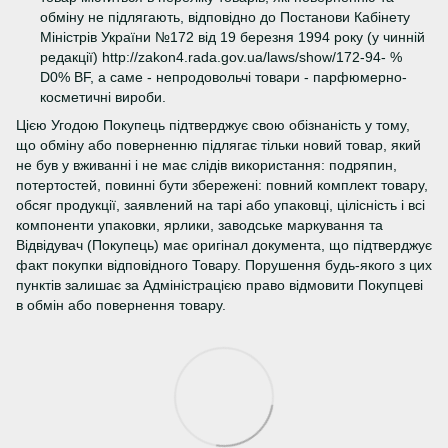
обміну не підлягають, відповідно до Постанови Кабінету
Міністрів України №172 від 19 березня 1994 року (у чинній
редакції) http://zakon4.rada.gov.ua/laws/show/172-94- %
D0% BF, а саме - непродовольчі товари - парфюмерно-
косметичні вироби.
Цією Угодою Покупець підтверджує свою обізнаність у тому,
що обміну або поверненню підлягає тільки новий товар, який
не був у вживанні і не має слідів використання: подряпин,
потертостей, повинні бути збережені: повний комплект товару,
обсяг продукції, заявлений на тарі або упаковці, цілісність і всі
компоненти упаковки, ярлики, заводське маркування та
Відвідувач (Покупець) має оригінал документа, що підтверджує
факт покупки відповідного Товару. Порушення будь-якого з цих
пунктів залишає за Адміністрацією право відмовити Покупцеві
в обмін або повернення товару.