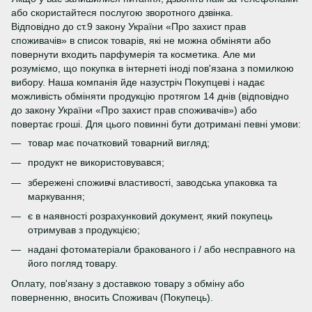
або скористайтеся послугою зворотного дзвінка.
Відповідно до ст.9 закону України «Про захист прав
споживачів» в список товарів, які не можна обміняти або
повернути входить парфумерія та косметика. Але ми
розуміємо, що покупка в інтернеті іноді пов'язана з помилкою
вибору. Наша компанія йде назустріч Покупцеві і надає
можливість обміняти продукцію протягом 14 днів (відповідно
до закону України «Про захист прав споживачів») або
повертає гроші. Для цього повинні бути дотримані певні умови:
товар має початковий товарний вигляд;
продукт не використовувався;
збережені споживчі властивості, заводська упаковка та
маркування;
є в наявності розрахунковий документ, який покупець
отримував з продукцією;
надані фотоматеріали бракованого і / або несправного на
його погляд товару.
Оплату, пов'язану з доставкою товару з обміну або
поверненню, вносить Споживач (Покупець).