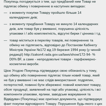
Покупець погоджується з тим, що придбаний ним Товар не
підлягає обміну і поверненню в наступних випадках:
з моменту покупки Товару пройшло більше 14
календарних днів;
з моменту придбання Товару не минуло 14 календарних
днів, але товар був у вживанні, порушена цілісність
упаковки і / або комплектність, відсутні бирки / цінника і т.д.
товар міститься в переліку товарів, які поверненню та
обміну не підлягають, відповідно до Постанови Кабінету
Міністрів України №172 від 19 березня 1994 року (у чинній
редакції) http://zakon4.rada.gov.ua/laws/show/172-94- %
D0% BF, а саме - непродовольчі товари - парфюмерно-
косметичні вироби.
Цією Угодою Покупець підтверджує свою обізнаність у тому,
що обміну або поверненню підлягає тільки новий товар, який
не був у вживанні і не має слідів використання: подряпин,
потертостей, повинні бути збережені: повний комплект товару,
обсяг продукції, заявлений на тарі або упаковці, цілісність і всі
компоненти упаковки, ярлики, заводське маркування та
Відвідувач (Покупець) має оригінал документа, що підтверджує
факт покупки відповідного Товару. Порушення будь-якого з цих