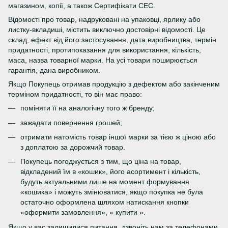
магазином, копії, а також Сертифікати СЕС.
Відомості про товар, надруковані на упаковці, ярлику або
листку-вкладиші, містить виключно достовірні відомості. Це
склад, ефект від його застосування, дата виробництва, термін
придатності, протипоказання для використання, кількість,
маса, назва товарної марки. На усі товари поширюється
гарантія, дана виробником.
Якщо Покупець отримав продукцію з дефектом або закінченим
терміном придатності, то він має право:
поміняти її на аналогічну того ж бренду;
зажадати повернення грошей;
отримати натомість товар іншої марки за тією ж ціною або
з доплатою за дорожчий товар.
Покупець погоджується з тим, що ціна на товар,
відкладений їм в «кошик», його асортимент і кількість,
будуть актуальними лише на момент формування
«кошика» і можуть змінюватися, якщо покупка не була
остаточно оформлена шляхом натискання кнопки
«оформити замовлення», « купити ».
Якщо у вас залишилися питання, дзвоніть нам за телефонами