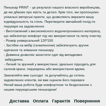
Пеньюар PRINT - це результат нашого власного виробництва,
де ми дбаємо про якість та деталі. Крім того, ми пропонуємо
унікальні авторські принти, що дозволяють виразити вашу
індивідуальність та стиль. Перетворити звичайний похід по
перукаря на задоволення.
- Виготовлений з високоякісного водонепроникного матеріалу,
що забезпечує комфорт під час використання та легку очистку.
- Розмір універсальний 120*150.
- Застібки на вибір (гачки/кнопки) забезпечують зручне
одягання та знімання пеньюару.
- Довжина дозволяє захистити одяг від випадкових
забруднень.
- Легкий та зручний у використанні, ідеально підходить для
салонів краси, перукарень або використання вдома.
Замовляйте вже сьогодні та долучайтесь до сотень
задоволених клієнтів, які вже оцінили його переваги
Нехай ваша робота буде комфортною та бездоганною з
нашим перукарським пеньюаром!
Доставка
Оплата
Гарантія
Повернення