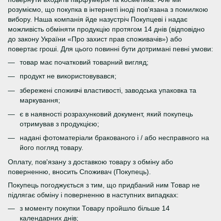
розуміємо, що покупка в інтернеті іноді пов'язана з помилкою
вибору. Наша компанія йде назустріч Покупцеві і надає
можливість обміняти продукцію протягом 14 днів (відповідно
до закону України «Про захист прав споживачів») або
повертає гроші. Для цього повинні бути дотримані певні умови:
товар має початковий товарний вигляд;
продукт не використовувався;
збережені споживчі властивості, заводська упаковка та
маркування;
є в наявності розрахунковий документ, який покупець
отримував з продукцією;
надані фотоматеріали бракованого і / або несправного на
його погляд товару.
Оплату, пов'язану з доставкою товару з обміну або
поверненню, вносить Споживач (Покупець).
Покупець погоджується з тим, що придбаний ним Товар не
підлягає обміну і поверненню в наступних випадках:
з моменту покупки Товару пройшло більше 14
календарних днів;