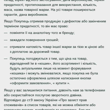
придатності, протипоказання для використання, кількість,
маса, назва товарної марки. На усі товари поширюється
гарантія, дана виробником.
Якщо Покупець отримав продукцію з дефектом або закінченим
терміном придатності, то він має право:
поміняти її на аналогічну того ж бренду;
зажадати повернення грошей;
отримати натомість товар іншої марки за тією ж ціною або
з доплатою за дорожчий товар.
Покупець погоджується з тим, що ціна на товар,
відкладений їм в «кошик», його асортимент і кількість,
будуть актуальними лише на момент формування
«кошика» і можуть змінюватися, якщо покупка не була
остаточно оформлена шляхом натискання кнопки
«оформити замовлення», « купити ».
Якщо у вас залишилися питання, дзвоніть нам за телефонами
або скористайтеся послугою зворотного дзвінка.
Відповідно до ст.9 закону України «Про захист прав
споживачів» в список товарів, які не можна обміняти або
повернути входить парфумерія та косметика. Але ми