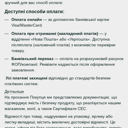
зручний для вас спосіб оплати:
Доступні способи оплати:
Оплата онлайн
— за допомогою банківської картки
Visa/MasterCard.
Оплата при отриманні (накладений платіж)
— у
відділенні «Нова Пошта» або «Укрпошта». Доступна
післяплата (наложений платіж) з можливістю перевірки
товару.
Банківський переказ
— оплата на розрахунковий рахунок
ФОП/компанії. Реквізити надаються після оформлення
замовлення.
Усі платежі захищені
відповідно до стандартів безпеки
платіжних систем.
Детльніше
На прохання Покупця ми представляємо документацію, що
підтверджує якість і безпеку продукту, що реалізується нашим
магазином, копії, а також Сертифікати СЕС.
Відомості про товар, надруковані на упаковці, ярлику або
листку-вкладиші, містить виключно достовірні відомості. Це
склад, ефект від його застосування, дата виробництва, термін