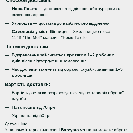
Способи доставки:
Нова Пошта
— доставка на відділення або кур'єром за
вказаною адресою.
Укрпошта
— доставка до найближчого відділення.
Самовивіз у місті Вінниця
— Хмельницьке шосе
114В "The Moll" магазин "Номе Теxtile"
Терміни доставки:
Відправлення здійснюється
протягом 1–2 робочих
днів
після підтвердження замовлення.
Час доставки залежить від обраної служби, зазвичай
1–3
робочі дні
.
Вартість доставки:
Вартість доставки розраховується згідно тарифів обраної
служби.
Нова пошта від 70 грн
Укр пошта від 50 грн
Детальніше
У нашому інтернет-магазині
Barvysto.vn.ua
ви можете обрати