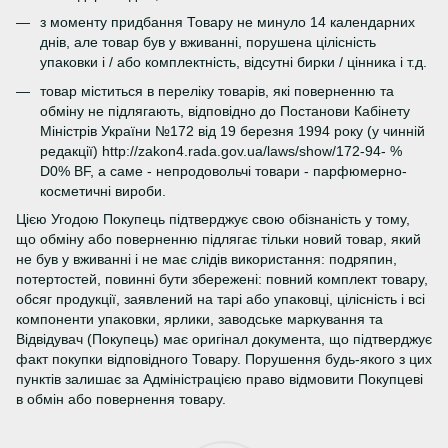
з моменту придбання Товару не минуло 14 календарних
днів, але товар був у вживанні, порушена цілісність
упаковки і / або комплектність, відсутні бирки / цінника і т.д.
товар міститься в переліку товарів, які поверненню та
обміну не підлягають, відповідно до Постанови Кабінету
Міністрів України №172 від 19 березня 1994 року (у чинній
редакції) http://zakon4.rada.gov.ua/laws/show/172-94- %
D0% BF, а саме - непродовольчі товари - парфюмерно-
косметичні вироби.
Цією Угодою Покупець підтверджує свою обізнаність у тому,
що обміну або поверненню підлягає тільки новий товар, який
не був у вживанні і не має слідів використання: подряпин,
потертостей, повинні бути збережені: повний комплект товару,
обсяг продукції, заявлений на тарі або упаковці, цілісність і всі
компоненти упаковки, ярлики, заводське маркування та
Відвідувач (Покупець) має оригінал документа, що підтверджує
факт покупки відповідного Товару. Порушення будь-якого з цих
пунктів залишає за Адміністрацією право відмовити Покупцеві
в обмін або повернення товару.