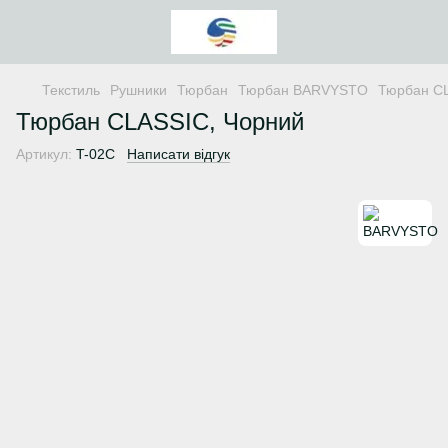
Текстиль
Рушники
Тюрбан
Тюрбан BARVYSTO
Тюрбан CL
Тюрбан CLASSIC, Чорний
Артикул:
T-02C
Написати відгук