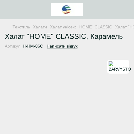
Текстиль
Халати
Халат унісекс "HOME" CLASSIC
Халат "H
Халат "HOME" CLASSIC, Карамель
Артикул:
H-HM-06C
Написати відгук