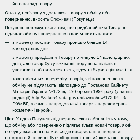
його погляд товару.
Оплату, пов'язану з доставкою товару з обміну або
поверненню, вносить Споживач (Покупець).
Покупець погоджується з тим, що придбаний ним Товар не
підлягає обміну і поверненню в наступних випадках:
з моменту покупки Товару пройшло більше 14
календарних днів;
з моменту придбання Товару не минуло 14 календарних
днів, але товар був у вживанні, порушена цілісність
упаковки і / або комплектність, відсутні бирки / цінника і т.д.
товар міститься в переліку товарів, які поверненню та
обміну не підлягають, відповідно до Постанови Кабінету
Міністрів України №172 від 19 березня 1994 року (у чинній
редакції) http://zakon4.rada.gov.ua/laws/show/172-94- %
D0% BF, а саме - непродовольчі товари - парфюмерно-
косметичні вироби.
Цією Угодою Покупець підтверджує свою обізнаність у тому,
що обміну або поверненню підлягає тільки новий товар, який
не був у вживанні і не має слідів використання: подряпин,
потертостей, повинні бути збережені: повний комплект товару,