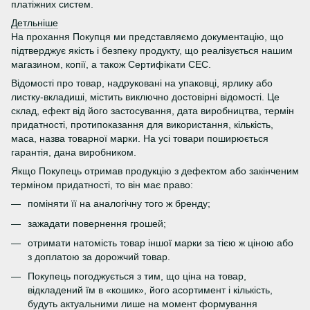
платіжних систем.
Детльніше
На прохання Покупця ми представляємо документацію, що
підтверджує якість і безпеку продукту, що реалізується нашим
магазином, копії, а також Сертифікати СЕС.
Відомості про товар, надруковані на упаковці, ярлику або
листку-вкладиші, містить виключно достовірні відомості. Це
склад, ефект від його застосування, дата виробництва, термін
придатності, протипоказання для використання, кількість,
маса, назва товарної марки. На усі товари поширюється
гарантія, дана виробником.
Якщо Покупець отримав продукцію з дефектом або закінченим
терміном придатності, то він має право:
поміняти її на аналогічну того ж бренду;
зажадати повернення грошей;
отримати натомість товар іншої марки за тією ж ціною або
з доплатою за дорожчий товар.
Покупець погоджується з тим, що ціна на товар,
відкладений їм в «кошик», його асортимент і кількість,
будуть актуальними лише на момент формування