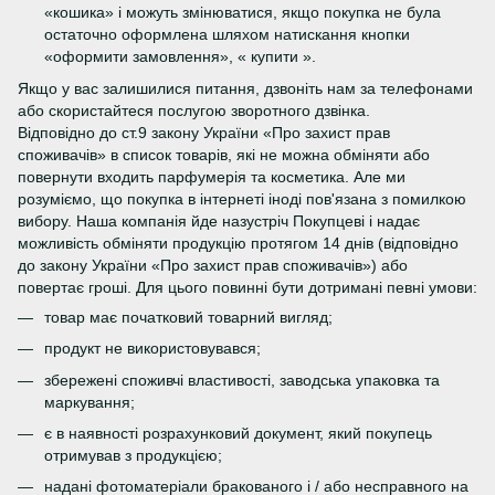
«кошика» і можуть змінюватися, якщо покупка не була
остаточно оформлена шляхом натискання кнопки
«оформити замовлення», « купити ».
Якщо у вас залишилися питання, дзвоніть нам за телефонами
або скористайтеся послугою зворотного дзвінка.
Відповідно до ст.9 закону України «Про захист прав
споживачів» в список товарів, які не можна обміняти або
повернути входить парфумерія та косметика. Але ми
розуміємо, що покупка в інтернеті іноді пов'язана з помилкою
вибору. Наша компанія йде назустріч Покупцеві і надає
можливість обміняти продукцію протягом 14 днів (відповідно
до закону України «Про захист прав споживачів») або
повертає гроші. Для цього повинні бути дотримані певні умови:
товар має початковий товарний вигляд;
продукт не використовувався;
збережені споживчі властивості, заводська упаковка та
маркування;
є в наявності розрахунковий документ, який покупець
отримував з продукцією;
надані фотоматеріали бракованого і / або несправного на