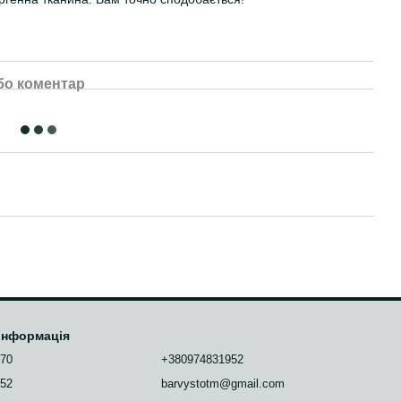
бо коментар
 інформація
070
+380974831952
952
barvystotm@gmail.com