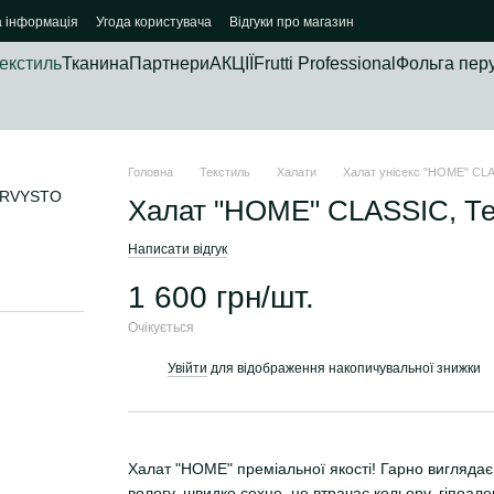
а інформація
Угода користувача
Відгуки про магазин
екстиль
Тканина
Партнери
АКЦІЇ
Frutti Professional
Фольга пер
Головна
Текстиль
Халати
Халат унісекс "HOME" CL
Халат "HOME" CLASSIC, Те
Написати відгук
1 600 грн/шт.
Очікується
Увійти
для відображення накопичувальної знижки
%
Халат "HOME" преміальної якості! Гарно виглядає
вологу, швидко сохне, не втрачає кольору, гіпоал