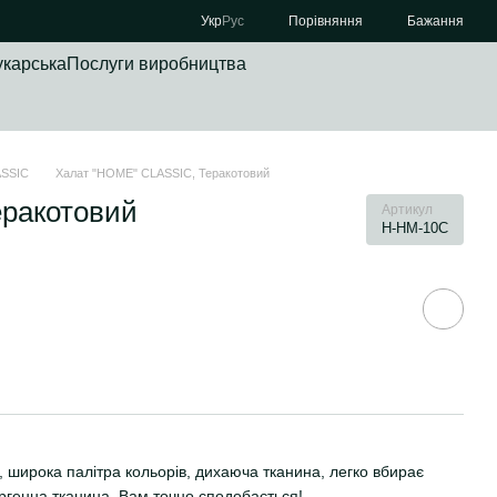
Порівняння
Укр
Рус
Бажання
укарська
Послуги виробництва
ASSIC
Халат "HOME" CLASSIC, Теракотовий
ракотовий
Артикул
H-HM-10С
, широка палітра кольорів, дихаюча тканина, легко вбирає
ергенна тканина. Вам точно сподобається!