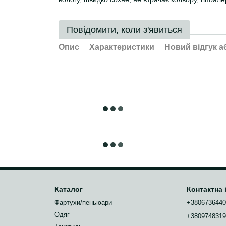
Повідомити, коли з'явиться
Опис
Характеристики
Новий відгук а
Каталог
Контактна
Фартухи/пеньюари
+380673644
Одяг
+380974831