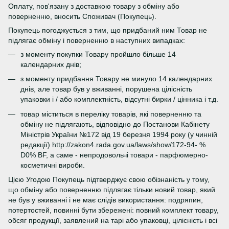
Оплату, пов'язану з доставкою товару з обміну або
поверненню, вносить Споживач (Покупець).
Покупець погоджується з тим, що придбаний ним Товар не
підлягає обміну і поверненню в наступних випадках:
з моменту покупки Товару пройшло більше 14
календарних днів;
з моменту придбання Товару не минуло 14 календарних
днів, але товар був у вживанні, порушена цілісність
упаковки і / або комплектність, відсутні бирки / цінника і т.д.
товар міститься в переліку товарів, які поверненню та
обміну не підлягають, відповідно до Постанови Кабінету
Міністрів України №172 від 19 березня 1994 року (у чинній
редакції) http://zakon4.rada.gov.ua/laws/show/172-94- %
D0% BF, а саме - непродовольчі товари - парфюмерно-
косметичні вироби.
Цією Угодою Покупець підтверджує свою обізнаність у тому,
що обміну або поверненню підлягає тільки новий товар, який
не був у вживанні і не має слідів використання: подряпин,
потертостей, повинні бути збережені: повний комплект товару,
обсяг продукції, заявлений на тарі або упаковці, цілісність і всі