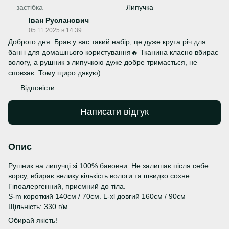
застібка
Липучка
Іван Русланович
05.11.2025 в 14:39
Доброго дня. Брав у вас такий набір, це дуже крута річ для
бані і для домашнього користування🔥 Тканина класно вбирає
вологу, а рушник з липучкою дуже добре тримається, не
сповзає. Тому щиро дякую)
Відповісти
Написати відгук
Опис
Рушник на липучці зі 100% бавовни. Не залишає після себе
ворсу, вбирає велику кількість вологи та швидко сохне.
Гіпоалергенний, приємний до тіла.
S-m короткий 140см / 70см. L-xl довгий 160см / 90см
Щільність: 330 г/м
Обирай якість!