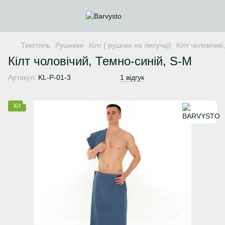
Текстиль
Рушники
Кілт ( рушник на липучці)
Кілт чоловічий
Кілт чоловічий, Темно-синій, S-M
Артикул:
KL-P-01-3
1 відгук
Хіт