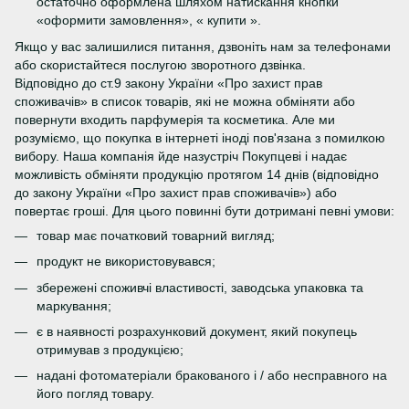
остаточно оформлена шляхом натискання кнопки
«оформити замовлення», « купити ».
Якщо у вас залишилися питання, дзвоніть нам за телефонами
або скористайтеся послугою зворотного дзвінка.
Відповідно до ст.9 закону України «Про захист прав
споживачів» в список товарів, які не можна обміняти або
повернути входить парфумерія та косметика. Але ми
розуміємо, що покупка в інтернеті іноді пов'язана з помилкою
вибору. Наша компанія йде назустріч Покупцеві і надає
можливість обміняти продукцію протягом 14 днів (відповідно
до закону України «Про захист прав споживачів») або
повертає гроші. Для цього повинні бути дотримані певні умови:
товар має початковий товарний вигляд;
продукт не використовувався;
збережені споживчі властивості, заводська упаковка та
маркування;
є в наявності розрахунковий документ, який покупець
отримував з продукцією;
надані фотоматеріали бракованого і / або несправного на
його погляд товару.