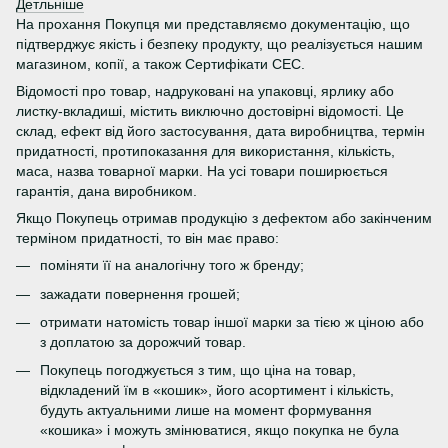
Детльніше
На прохання Покупця ми представляємо документацію, що
підтверджує якість і безпеку продукту, що реалізується нашим
магазином, копії, а також Сертифікати СЕС.
Відомості про товар, надруковані на упаковці, ярлику або
листку-вкладиші, містить виключно достовірні відомості. Це
склад, ефект від його застосування, дата виробництва, термін
придатності, протипоказання для використання, кількість,
маса, назва товарної марки. На усі товари поширюється
гарантія, дана виробником.
Якщо Покупець отримав продукцію з дефектом або закінченим
терміном придатності, то він має право:
поміняти її на аналогічну того ж бренду;
зажадати повернення грошей;
отримати натомість товар іншої марки за тією ж ціною або
з доплатою за дорожчий товар.
Покупець погоджується з тим, що ціна на товар,
відкладений їм в «кошик», його асортимент і кількість,
будуть актуальними лише на момент формування
«кошика» і можуть змінюватися, якщо покупка не була