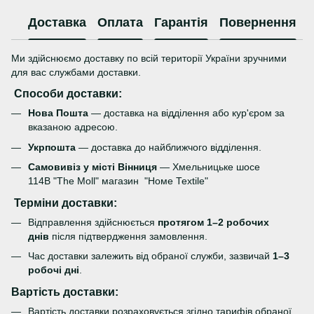
Доставка
Оплата
Гарантія
Повернення
Ми здійснюємо доставку по всій території України зручними
для вас службами доставки.
Способи доставки:
Нова Пошта
— доставка на відділення або кур'єром за
вказаною адресою.
Укрпошта
— доставка до найближчого відділення.
Самовивіз у місті Вінниця
— Хмельницьке шосе
114В "The Moll" магазин "Номе Теxtile"
Терміни доставки:
Відправлення здійснюється
протягом 1–2 робочих
днів
після підтвердження замовлення.
Час доставки залежить від обраної служби, зазвичай
1–3
робочі дні
.
Вартість доставки:
Вартість доставки розраховується згідно тарифів обраної