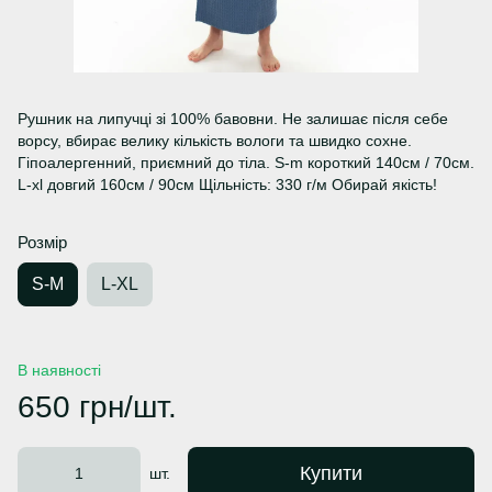
Рушник на липучці зі 100% бавовни. Не залишає після себе
ворсу, вбирає велику кількість вологи та швидко сохне.
Гіпоалергенний, приємний до тіла. S-m короткий 140см / 70см.
L-xl довгий 160см / 90см Щільність: 330 г/м Обирай якість!
Розмір
S-M
L-XL
В наявності
650 грн/шт.
Купити
шт.