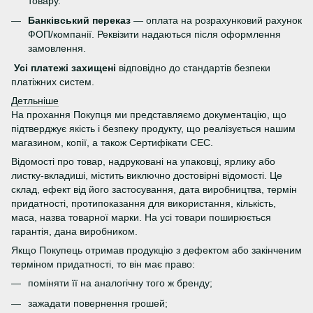
товару.
Банківський переказ
— оплата на розрахунковий рахунок
ФОП/компанії. Реквізити надаються після оформлення
замовлення.
Усі платежі захищені
відповідно до стандартів безпеки
платіжних систем.
Детльніше
На прохання Покупця ми представляємо документацію, що
підтверджує якість і безпеку продукту, що реалізується нашим
магазином, копії, а також Сертифікати СЕС.
Відомості про товар, надруковані на упаковці, ярлику або
листку-вкладиші, містить виключно достовірні відомості. Це
склад, ефект від його застосування, дата виробництва, термін
придатності, протипоказання для використання, кількість,
маса, назва товарної марки. На усі товари поширюється
гарантія, дана виробником.
Якщо Покупець отримав продукцію з дефектом або закінченим
терміном придатності, то він має право:
поміняти її на аналогічну того ж бренду;
зажадати повернення грошей;