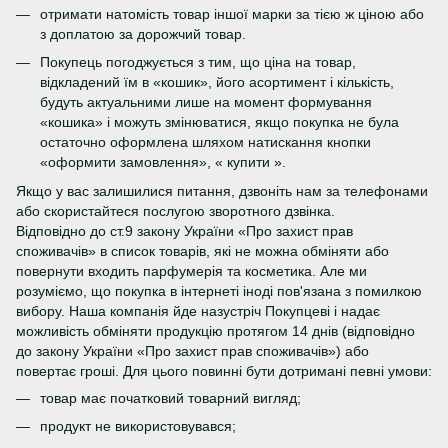
отримати натомість товар іншої марки за тією ж ціною або
з доплатою за дорожчий товар.
Покупець погоджується з тим, що ціна на товар,
відкладений їм в «кошик», його асортимент і кількість,
будуть актуальними лише на момент формування
«кошика» і можуть змінюватися, якщо покупка не була
остаточно оформлена шляхом натискання кнопки
«оформити замовлення», « купити ».
Якщо у вас залишилися питання, дзвоніть нам за телефонами
або скористайтеся послугою зворотного дзвінка.
Відповідно до ст.9 закону України «Про захист прав
споживачів» в список товарів, які не можна обміняти або
повернути входить парфумерія та косметика. Але ми
розуміємо, що покупка в інтернеті іноді пов'язана з помилкою
вибору. Наша компанія йде назустріч Покупцеві і надає
можливість обміняти продукцію протягом 14 днів (відповідно
до закону України «Про захист прав споживачів») або
повертає гроші. Для цього повинні бути дотримані певні умови:
товар має початковий товарний вигляд;
продукт не використовувався;