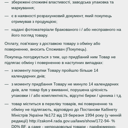
збережені споживчі властивості, заводська упаковка та
маркування;
є в наявності розрахунковий документ, який покупець
отримував з продукцією;
надані фотоматеріали бракованого і / або несправного на
його погляд товару.
Оплату, пов'язану з доставкою товару з обміну або
поверненню, вносить Споживач (Покупець).
Покупець погоджується з тим, що придбаний ним Товар не
підлягає обміну і поверненню в наступних випадках:
з моменту покупки Товару пройшло більше 14
календарних днів;
з моменту придбання Товару не минуло 14 календарних
днів, але товар був у вживанні, порушена цілісність
упаковки і / або комплектність, відсутні бирки / цінника і т.д.
товар міститься в переліку товарів, які поверненню та
обміну не підлягають, відповідно до Постанови Кабінету
Міністрів України №172 від 19 березня 1994 року (у чинній
редакції) http://zakon4.rada.gov.ua/laws/show/172-94- %
D0% BF, а саме - непродовольчі товари - парфюмерно-