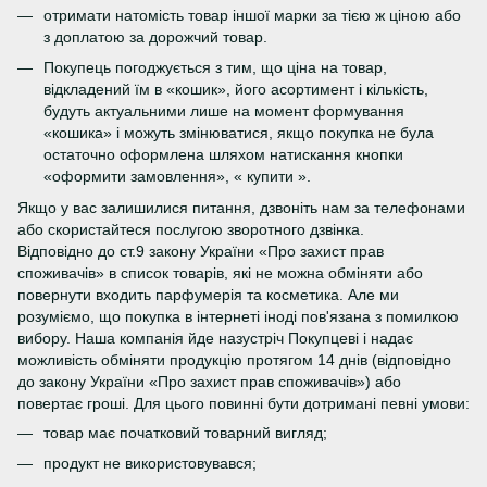
отримати натомість товар іншої марки за тією ж ціною або
з доплатою за дорожчий товар.
Покупець погоджується з тим, що ціна на товар,
відкладений їм в «кошик», його асортимент і кількість,
будуть актуальними лише на момент формування
«кошика» і можуть змінюватися, якщо покупка не була
остаточно оформлена шляхом натискання кнопки
«оформити замовлення», « купити ».
Якщо у вас залишилися питання, дзвоніть нам за телефонами
або скористайтеся послугою зворотного дзвінка.
Відповідно до ст.9 закону України «Про захист прав
споживачів» в список товарів, які не можна обміняти або
повернути входить парфумерія та косметика. Але ми
розуміємо, що покупка в інтернеті іноді пов'язана з помилкою
вибору. Наша компанія йде назустріч Покупцеві і надає
можливість обміняти продукцію протягом 14 днів (відповідно
до закону України «Про захист прав споживачів») або
повертає гроші. Для цього повинні бути дотримані певні умови:
товар має початковий товарний вигляд;
продукт не використовувався;