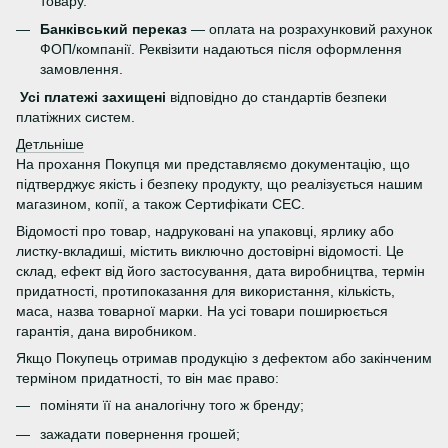
товару.
Банківський переказ
— оплата на розрахунковий рахунок
ФОП/компанії. Реквізити надаються після оформлення
замовлення.
Усі платежі захищені
відповідно до стандартів безпеки
платіжних систем.
Детльніше
На прохання Покупця ми представляємо документацію, що
підтверджує якість і безпеку продукту, що реалізується нашим
магазином, копії, а також Сертифікати СЕС.
Відомості про товар, надруковані на упаковці, ярлику або
листку-вкладиші, містить виключно достовірні відомості. Це
склад, ефект від його застосування, дата виробництва, термін
придатності, протипоказання для використання, кількість,
маса, назва товарної марки. На усі товари поширюється
гарантія, дана виробником.
Якщо Покупець отримав продукцію з дефектом або закінченим
терміном придатності, то він має право:
поміняти її на аналогічну того ж бренду;
зажадати повернення грошей;