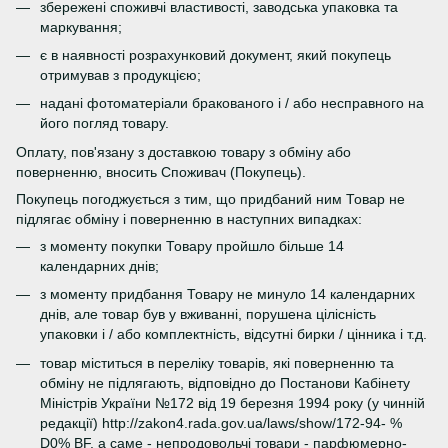
збережені споживчі властивості, заводська упаковка та
маркування;
є в наявності розрахунковий документ, який покупець
отримував з продукцією;
надані фотоматеріали бракованого і / або несправного на
його погляд товару.
Оплату, пов'язану з доставкою товару з обміну або
поверненню, вносить Споживач (Покупець).
Покупець погоджується з тим, що придбаний ним Товар не
підлягає обміну і поверненню в наступних випадках:
з моменту покупки Товару пройшло більше 14
календарних днів;
з моменту придбання Товару не минуло 14 календарних
днів, але товар був у вживанні, порушена цілісність
упаковки і / або комплектність, відсутні бирки / цінника і т.д.
товар міститься в переліку товарів, які поверненню та
обміну не підлягають, відповідно до Постанови Кабінету
Міністрів України №172 від 19 березня 1994 року (у чинній
редакції) http://zakon4.rada.gov.ua/laws/show/172-94- %
D0% BF, а саме - непродовольчі товари - парфюмерно-