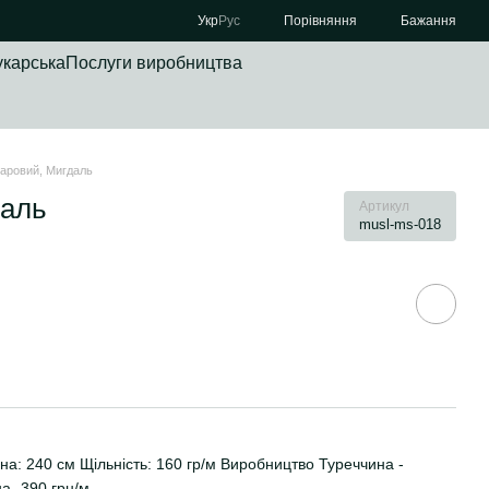
Порівняння
Укр
Рус
Бажання
укарська
Послуги виробництва
шаровий, Мигдаль
даль
Артикул
musl-ms-018
а: 240 см Щільність: 160 гр/м Виробництво Туреччина -
на- 390 грн/м