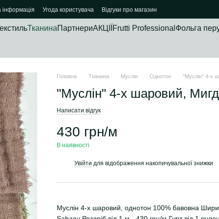
а інформація
Угода користувача
Відгуки про магазин
екстиль
Тканина
Партнери
АКЦІЇ
Frutti Professional
Фольга пер
Головна
Тканина
Муслін
Однотон
"Муслін" 4-х 
"Муслін" 4-х шаровий, Миг
Написати відгук
430 грн/м
В наявності
Увійти
для відображення накопичувальної знижки
%
Муслін 4-х шаровий, однотон 100% бавовна Ширин
Sabaev Роздріб від 1 м - 430 грн/м Гурт від 1 руло