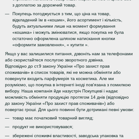
з доплатою за дорожчий товар.
Покупець погоджується з тим, що ціна на товар,
відкладений їм в «кошик», його асортимент і кількість,
будуть актуальними лише на момент формування
«кошика» і можуть змінюватися, якщо покупка не була
остаточно оформлена шляхом натискання кнопки
«оформити замовлення», « купити ».
Якщо у вас залишилися питання, дзвоніть нам за телефонами
або скористайтеся послугою зворотного дзвінка.
Відповідно до ст.9 закону України «Про захист прав
споживачів» в список товарів, які не можна обміняти або
повернути входить парфумерія та косметика. Але ми
розуміємо, що покупка в інтернеті іноді пов'язана з помилкою
вибору. Наша компанія йде назустріч Покупцеві і надає
можливість обміняти продукцію протягом 14 днів (відповідно
до закону України «Про захист прав споживачів») або
повертає гроші. Для цього повинні бути дотримані певні умови:
товар має початковий товарний вигляд;
продукт не використовувався;
збережені споживчі властивості, заводська упаковка та