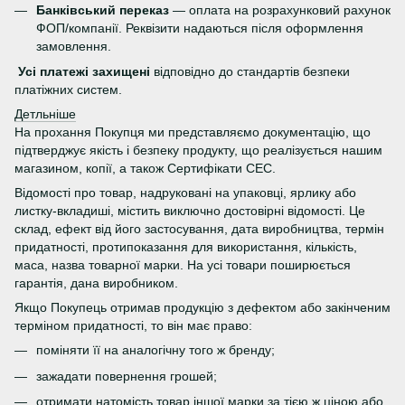
Банківський переказ
— оплата на розрахунковий рахунок
ФОП/компанії. Реквізити надаються після оформлення
замовлення.
Усі платежі захищені
відповідно до стандартів безпеки
платіжних систем.
Детльніше
На прохання Покупця ми представляємо документацію, що
підтверджує якість і безпеку продукту, що реалізується нашим
магазином, копії, а також Сертифікати СЕС.
Відомості про товар, надруковані на упаковці, ярлику або
листку-вкладиші, містить виключно достовірні відомості. Це
склад, ефект від його застосування, дата виробництва, термін
придатності, протипоказання для використання, кількість,
маса, назва товарної марки. На усі товари поширюється
гарантія, дана виробником.
Якщо Покупець отримав продукцію з дефектом або закінченим
терміном придатності, то він має право:
поміняти її на аналогічну того ж бренду;
зажадати повернення грошей;
отримати натомість товар іншої марки за тією ж ціною або