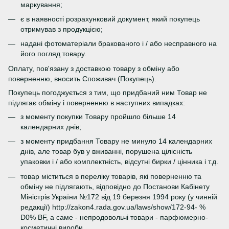
маркування;
є в наявності розрахунковий документ, який покупець
отримував з продукцією;
надані фотоматеріали бракованого і / або несправного на
його погляд товару.
Оплату, пов'язану з доставкою товару з обміну або
поверненню, вносить Споживач (Покупець).
Покупець погоджується з тим, що придбаний ним Товар не
підлягає обміну і поверненню в наступних випадках:
з моменту покупки Товару пройшло більше 14
календарних днів;
з моменту придбання Товару не минуло 14 календарних
днів, але товар був у вживанні, порушена цілісність
упаковки і / або комплектність, відсутні бирки / цінника і т.д.
товар міститься в переліку товарів, які поверненню та
обміну не підлягають, відповідно до Постанови Кабінету
Міністрів України №172 від 19 березня 1994 року (у чинній
редакції) http://zakon4.rada.gov.ua/laws/show/172-94- %
D0% BF, а саме - непродовольчі товари - парфюмерно-
косметичні вироби.