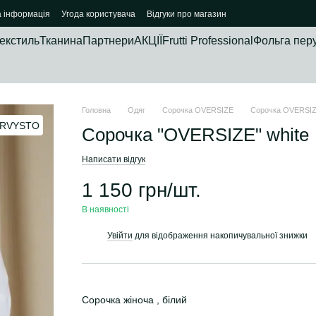
а інформація
Угода користувача
Відгуки про магазин
екстиль
Тканина
Партнери
АКЦІЇ
Frutti Professional
Фольга пер
Головна
Одяг
Сорочка OVERSIZE
Сорочка OVERSI
Сорочка "OVERSIZE" white
Написати відгук
1 150 грн/шт.
В наявності
Увійти
для відображення накопичувальної знижки
%
Сорочка жіноча , білий