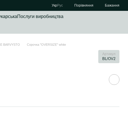
Порівняння
Укр
Рус
Бажання
укарська
Послуги виробництва
ZE BARVYSTO
Сорочка "OVERSIZE" white
Артикул
BL/OV2