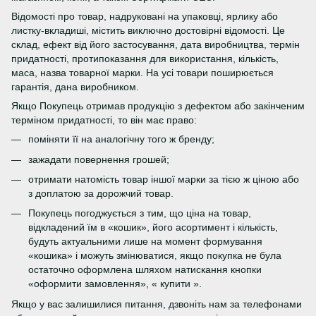
Відомості про товар, надруковані на упаковці, ярлику або
листку-вкладиші, містить виключно достовірні відомості. Це
склад, ефект від його застосування, дата виробництва, термін
придатності, протипоказання для використання, кількість,
маса, назва товарної марки. На усі товари поширюється
гарантія, дана виробником.
Якщо Покупець отримав продукцію з дефектом або закінченим
терміном придатності, то він має право:
поміняти її на аналогічну того ж бренду;
зажадати повернення грошей;
отримати натомість товар іншої марки за тією ж ціною або
з доплатою за дорожчий товар.
Покупець погоджується з тим, що ціна на товар,
відкладений їм в «кошик», його асортимент і кількість,
будуть актуальними лише на момент формування
«кошика» і можуть змінюватися, якщо покупка не була
остаточно оформлена шляхом натискання кнопки
«оформити замовлення», « купити ».
Якщо у вас залишилися питання, дзвоніть нам за телефонами