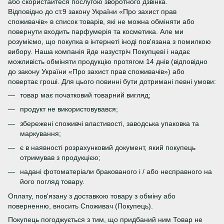
або скористайтеся послугою зворотного дзвінка.
Відповідно до ст.9 закону України «Про захист прав
споживачів» в список товарів, які не можна обміняти або
повернути входить парфумерія та косметика. Але ми
розуміємо, що покупка в інтернеті іноді пов'язана з помилкою
вибору. Наша компанія йде назустріч Покупцеві і надає
можливість обміняти продукцію протягом 14 днів (відповідно
до закону України «Про захист прав споживачів») або
повертає гроші. Для цього повинні бути дотримані певні умови:
товар має початковий товарний вигляд;
продукт не використовувався;
збережені споживчі властивості, заводська упаковка та
маркування;
є в наявності розрахунковий документ, який покупець
отримував з продукцією;
надані фотоматеріали бракованого і / або несправного на
його погляд товару.
Оплату, пов'язану з доставкою товару з обміну або
поверненню, вносить Споживач (Покупець).
Покупець погоджується з тим, що придбаний ним Товар не