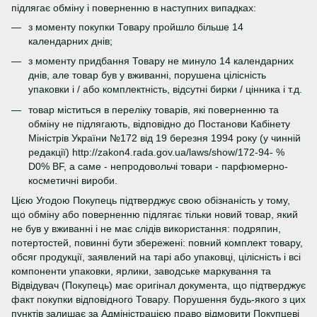
підлягає обміну і поверненню в наступних випадках:
з моменту покупки Товару пройшло більше 14
календарних днів;
з моменту придбання Товару не минуло 14 календарних
днів, але товар був у вживанні, порушена цілісність
упаковки і / або комплектність, відсутні бирки / цінника і т.д.
товар міститься в переліку товарів, які поверненню та
обміну не підлягають, відповідно до Постанови Кабінету
Міністрів України №172 від 19 березня 1994 року (у чинній
редакції) http://zakon4.rada.gov.ua/laws/show/172-94- %
D0% BF, а саме - непродовольчі товари - парфюмерно-
косметичні вироби.
Цією Угодою Покупець підтверджує свою обізнаність у тому,
що обміну або поверненню підлягає тільки новий товар, який
не був у вживанні і не має слідів використання: подряпин,
потертостей, повинні бути збережені: повний комплект товару,
обсяг продукції, заявлений на тарі або упаковці, цілісність і всі
компоненти упаковки, ярлики, заводське маркування та
Відвідувач (Покупець) має оригінал документа, що підтверджує
факт покупки відповідного Товару. Порушення будь-якого з цих
пунктів залишає за Адміністрацією право відмовити Покупцеві