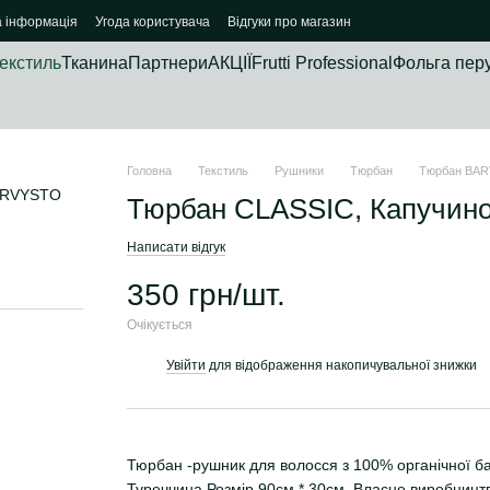
а інформація
Угода користувача
Відгуки про магазин
екстиль
Тканина
Партнери
АКЦІЇ
Frutti Professional
Фольга пер
Головна
Текстиль
Рушники
Тюрбан
Тюрбан BA
Тюрбан CLASSIC, Капучин
Написати відгук
350 грн/шт.
Очікується
Увійти
для відображення накопичувальної знижки
%
Тюрбан -рушник для волосся з 100% органічної ба
Туреччина Розмір 90см * 30см. Власне виробництво