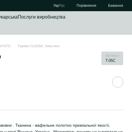
Порівняння
Укр
Рус
Бажання
укарська
Послуги виробництва
RVYSTO
Тюрбан CLASSIC, Капучино
о
Артикул
T-05C
вовни . Тканина - вафельне полотно преміальної якості,
 у місті Вінниця, Україна . Можливість пошиву на індивідальне