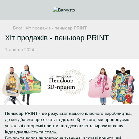
Блог
Хіт продажів - пеньюар PRINT
Хіт продажів - пеньюар PRINT
1 жовтня 2024
Пеньюар PRINT - це результат нашого власного виробництва,
де ми дбаємо про якість та деталі. Крім того, ми пропонуємо
унікальні авторські принти, що дозволяють виразити вашу
індивідуальність та стиль.
Брудо- та водовідштовхуюча тканина, яскраві принти, які