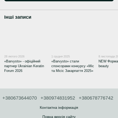
Інші записи
28 лютого 2026
1 грудня 2025
8 листопада 2
«Barvysto» - офіційний
«Barvysto» стали
NEW Форма 
партнер Ukrainian Keratin
спонсорами конкурсу «Міс
beauty
Forum 2026
та Місіс Закарпаття 2025»
+380673644070
+380974831952
+380678776742
Контактна інформація
Повна версія сайту