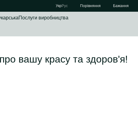
Порівняння
Укр
Рус
Бажання
укарська
Послуги виробництва
 про вашу красу та здоров'я!