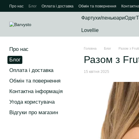
Перейти до основного контенту
Про нас
Блог
Оплата і доставка
Обмін та повернення
Контактн
Фартухи/пеньюари
Одяг
Т
Lovellie
Про нас
Головна
Блог
Разом з Frut
Разом з Fru
Блог
Оплата і доставка
15 квітня 2025
Обмін та повернення
Контактна інформація
Угода користувача
Відгуки про магазин