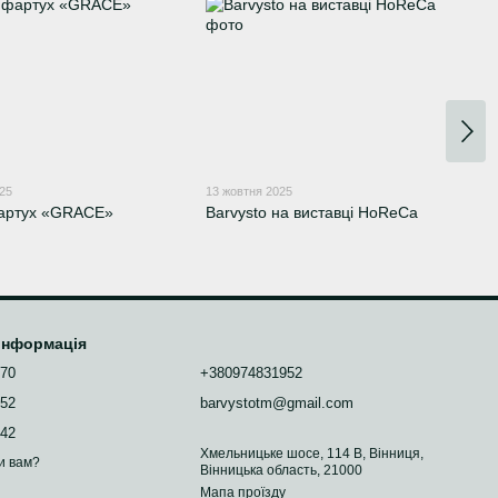
025
13 жовтня 2025
фартух «GRACE»
Barvysto на виставці HoReCa
 інформація
070
+380974831952
952
barvystotm@gmail.com
742
Хмельницьке шосе, 114 В, Вінниця,
и вам?
Вінницька область, 21000
Мапа проїзду