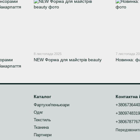
8 листопада 2025
7 листопада 2
сорами
NEW Форма для майстрів beauty
Новинка: 
 Закарпаття
Каталог
Контактна
Фартухи/пеньюари
+380673644
Одяг
+380974831
Текстиль
+380678776
Тканина
Передзвонит
Партнери