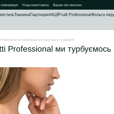
а інформація
Угода користувача
Відгуки про магазин
екстиль
Тканина
Партнери
АКЦІЇ
Frutti Professional
Фольга пер
ti Professional ми турбуємось про вашу красу та здоров'я!
tti Professional ми турбуємось