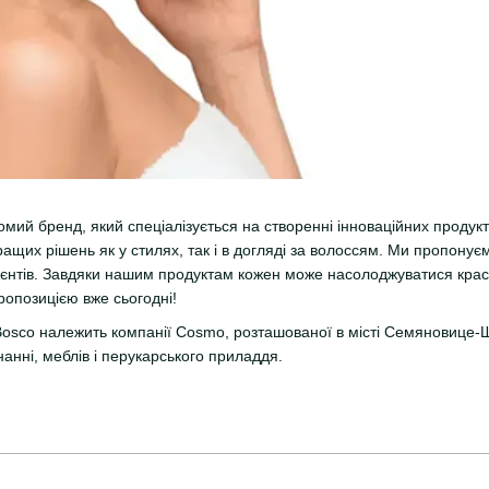
ідомий бренд, який спеціалізується на створенні інноваційних проду
ащих рішень як у стилях, так і в догляді за волоссям. Ми пропон
ієнтів. Завдяки нашим продуктам кожен може насолоджуватися крас
опозицією вже сьогодні!
 Bosco належить компанії Cosmo, розташованої в місті Семяновице-Ш
анні, меблів і перукарського приладдя.